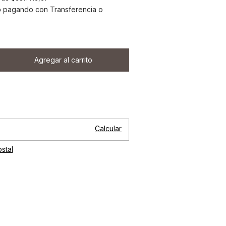
o
pagando con Transferencia o
Cambiar CP
P:
Calcular
stal