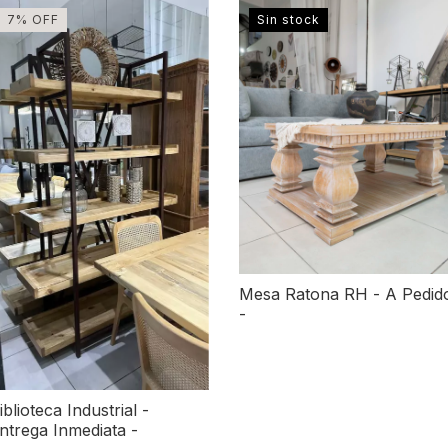
7
%
OFF
Sin stock
Mesa Ratona RH - A Pedid
-
iblioteca Industrial -
ntrega Inmediata -