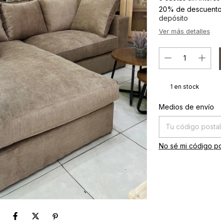
20% de descuent
depósito
Ver más detalles
1
en stock
Entregas para el C
Medios de envío
No sé mi código po