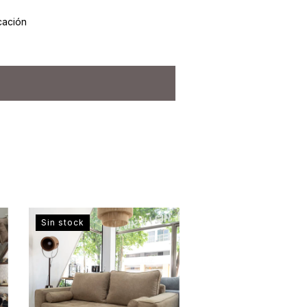
cación
Sin stock