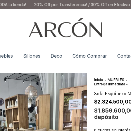
!
20% Off por Transferencia! / 30% Off en Efectivo en Local
ebles
Sillones
Deco
Cómo Comprar
Conta
Inicio
.
MUEBLES
.
L
Entrega Inmediata -
Sofa Esquinero M
$2.324.500,0
$1.859.600,
depósito
6
cuotas sin interé