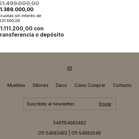
$1.499.000,00
1.389.000,00
cuotas sin interés de
231.500,00
1.111.200,00
con
ransferencia o depósito
Muebles
Sillones
Deco
Cómo Comprar
Contacto
5491154683462
011-54683462 | 011-54683049