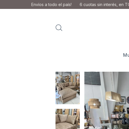
Envíos a todo el país!
6 cuotas sin interés, en TODA la tienda
Mu