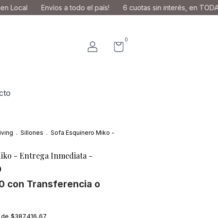
Envíos a todo el país!
6 cuotas sin interés, en TODA la tienda!
0
cto
iving
.
Sillones
.
Sofa Esquinero Miko -
iko - Entrega Inmediata -
0
00
con
Transferencia o
s de
$387.416,67