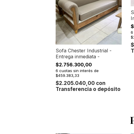
S
I
$
6
$
$
Sofa Chester Industrial -
T
Entrega inmediata -
$2.756.300,00
6
cuotas sin interés de
$459.383,33
$2.205.040,00
con
Transferencia o depósito