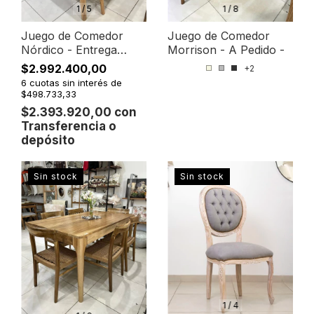
1
/
5
1
/
8
Juego de Comedor
Juego de Comedor
Nórdico - Entrega
Morrison - A Pedido -
Inmedita -
$2.992.400,00
+2
6
cuotas sin interés de
$498.733,33
$2.393.920,00
con
Transferencia o
depósito
Sin stock
Sin stock
1
/
4