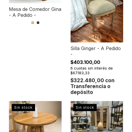
Mesa de Comedor Gina
- A Pedido -
1
/
2
Silla Ginger - A Pedido
-
$403.100,00
6
cuotas sin interés de
$67.183,33
$322.480,00
con
Transferencia o
depósito
Sin stock
Sin stock