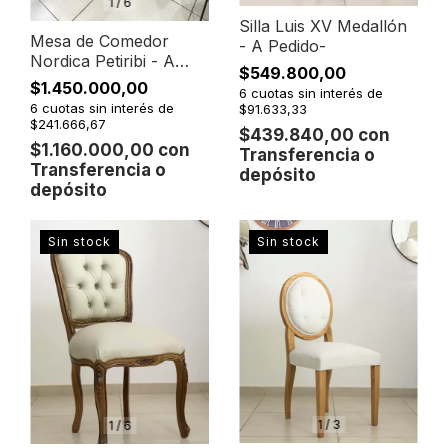
1
/
6
Silla Luis XV Medallón
Mesa de Comedor
- A Pedido-
Nordica Petiribi - A
$549.800,00
Pedido -
$1.450.000,00
6
cuotas sin interés de
6
cuotas sin interés de
$91.633,33
$241.666,67
$439.840,00
con
$1.160.000,00
con
Transferencia o
Transferencia o
depósito
depósito
Sin stock
Sin stock
1
/
3
1
/
6