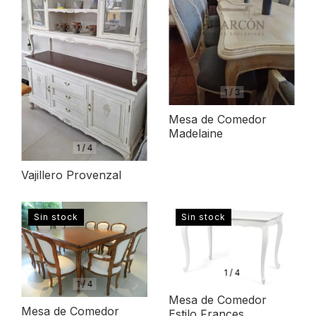
1
/
3
Mesa de Comedor
Madelaine
1
/
4
Vajillero Provenzal
Sin stock
Sin stock
1
/
4
1
/
4
Mesa de Comedor
Mesa de Comedor
Estilo Frances