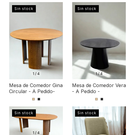
Sin stock
Sin stock
1
/
4
1
/
4
Mesa de Comedor Gina
Mesa de Comedor Vera
Circular - A Pedido-
- A Pedido -
Sin stock
Sin stock
1
/
4