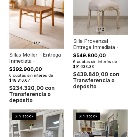
1
/
2
Silla Provenzal -
1
/
2
Entrega Inmediata -
Sillas Moller - Entrega
$549.800,00
Inmediata -
6
cuotas sin interés de
$91.633,33
$292.900,00
$439.840,00
con
6
cuotas sin interés de
Transferencia o
$48.816,67
depósito
$234.320,00
con
Transferencia o
depósito
Sin stock
Sin stock