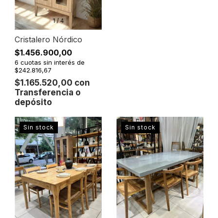
1
/
4
Cristalero Nórdico
$1.456.900,00
6
cuotas sin interés de
$242.816,67
$1.165.520,00
con
Transferencia o
depósito
Sin stock
Sin stock