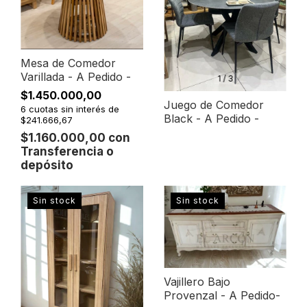
Mesa de Comedor
Varillada - A Pedido -
1
/
3
$1.450.000,00
Juego de Comedor
6
cuotas sin interés de
Black - A Pedido -
$241.666,67
$1.160.000,00
con
Transferencia o
depósito
Sin stock
Sin stock
Vajillero Bajo
Provenzal - A Pedido-