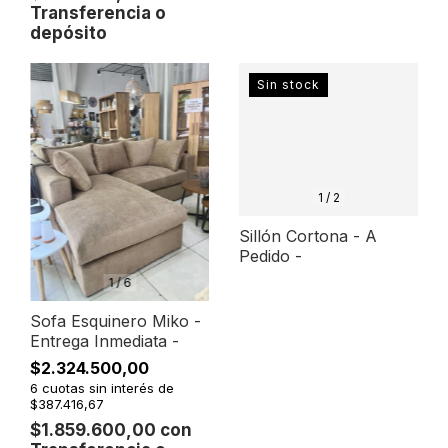
Transferencia o
depósito
Sin stock
1
/
2
Sillón Cortona - A
Pedido -
1
/
6
Sofa Esquinero Miko -
Entrega Inmediata -
$2.324.500,00
6
cuotas sin interés de
$387.416,67
$1.859.600,00
con