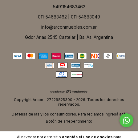
5491154683462
011-54683462 | 011-54683049
info@arconmuebles.com.ar
Gdor Arias 2545 Castelar | Bs. As. Argentina
Copyright Arcon - 27229825300 - 2026. Todos los derechos
reservados.
Defensa de las y los consumidores. Para reclamos
ingresá acá.
Botón de arrepentimiento
Al navegar por este sitio
aceptás el uso de cookies
para