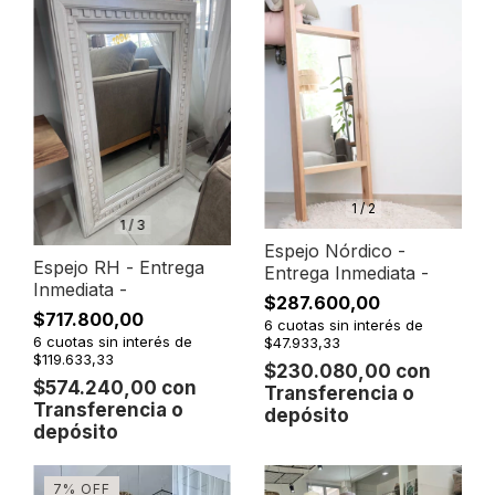
1
/
2
1
/
3
Espejo Nórdico -
Espejo RH - Entrega
Entrega Inmediata -
Inmediata -
$287.600,00
$717.800,00
6
cuotas sin interés de
6
cuotas sin interés de
$47.933,33
$119.633,33
$230.080,00
con
$574.240,00
con
Transferencia o
Transferencia o
depósito
depósito
7
%
OFF