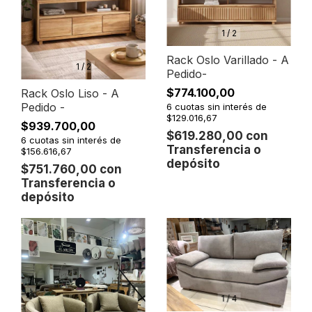
1
/
2
Rack Oslo Varillado - A
1
/
2
Pedido-
$774.100,00
Rack Oslo Liso - A
Pedido -
6
cuotas sin interés de
$129.016,67
$939.700,00
$619.280,00
con
6
cuotas sin interés de
Transferencia o
$156.616,67
depósito
$751.760,00
con
Transferencia o
depósito
1
/
4