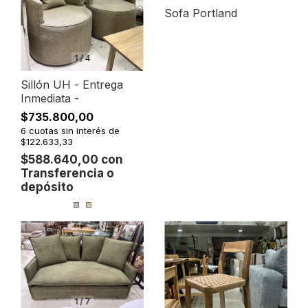
Sofa Portland
1
/
4
Sillón UH - Entrega
Inmediata -
$735.800,00
6
cuotas sin interés de
$122.633,33
$588.640,00
con
Transferencia o
depósito
1
/
7