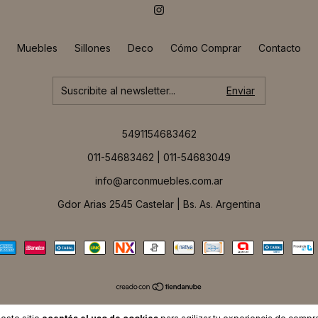
Muebles
Sillones
Deco
Cómo Comprar
Contacto
5491154683462
011-54683462 | 011-54683049
info@arconmuebles.com.ar
Gdor Arias 2545 Castelar | Bs. As. Argentina
Copyright Arcon - 27229825300 - 2026. Todos los derechos reservados.