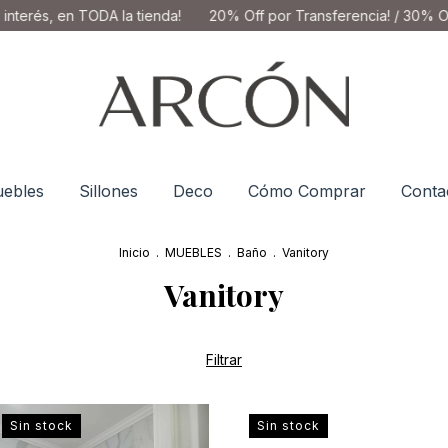
erés, en TODA la tienda!
20% Off por Transferencia! / 30% Off e
ebles
Sillones
Deco
Cómo Comprar
Conta
Inicio
.
MUEBLES
.
Baño
.
Vanitory
Vanitory
Filtrar
Sin stock
Sin stock