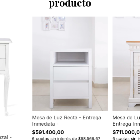
producto
Mesa de Luz Recta - Entrega
Mesa de Lu
Inmediata -
Entrega Inm
$591.400,00
$711.000,
zal -
6
cuotas sin interés de
$98.566,67
6
cuotas sin 