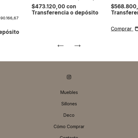
$473.120,00
con
$568.800
Transferencia o depósito
Transfere
$90.166,67
Comprar
epósito
Muebles
Sillones
Deco
Cómo Comprar
Contacto