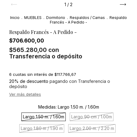
1
/
2
Inicio
.
MUEBLES
.
Dormitorio
.
Respaldos / Camas
.
Respaldo
Francés - A Pedido -
Respaldo Francés - A Pedido -
$706.600,00
$565.280,00
con
Transferencia o depósito
6
cuotas sin interés de
$117.766,67
20% de descuento
pagando con Transferencia o
depósito
Ver más detalles
Medidas:
Largo 1.50 m. / 1.60m
Largo 1.50 m. / 1.60m
Largo 90 cm / 1.00m
Largo 1.80 m / 1.90 m
Largo 2.00 m. / 2.20 m