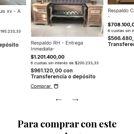
Respaldo C
is xv - A
-
$708.100,
6
cuotas sin 
$195.233,33
$566.480
Respaldo RH - Entrega
Transfere
epósito
Inmediata-
$1.201.400,00
6
cuotas sin interés de
$200.233,33
$961.120,00
con
Transferencia o depósito
Comprar
Para comprar con este